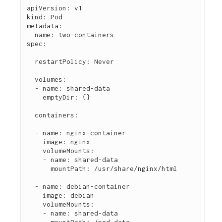
apiVersion: v1

kind: Pod

metadata:

  name: two-containers

spec:

  restartPolicy: Never

  volumes:

  - name: shared-data

    emptyDir: {}

  containers:

  - name: nginx-container

    image: nginx

    volumeMounts:

    - name: shared-data

      mountPath: /usr/share/nginx/html

  - name: debian-container

    image: debian

    volumeMounts:

    - name: shared-data

      mountPath: /pod-data
