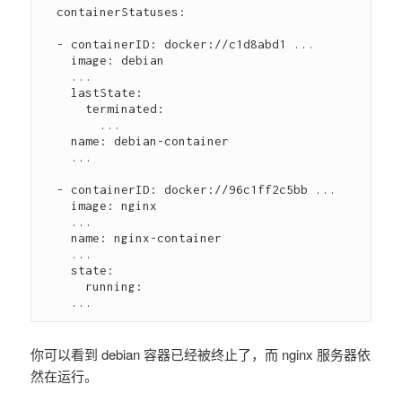
  containerStatuses:

  - containerID: docker://c1d8abd1 ...

    image: debian

    ...

    lastState:

      terminated:

        ...

    name: debian-container

    ...

  - containerID: docker://96c1ff2c5bb ...

    image: nginx

    ...

    name: nginx-container

    ...

    state:

      running:

你可以看到 debian 容器已经被终止了，而 nginx 服务器依
然在运行。