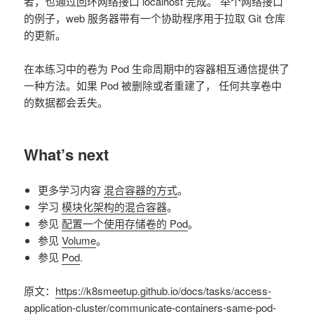
者，也通过回环网络接口 localhost 完成。 举个网络接口
的例子，web 服务器带有一个协助程序用于拉取 Git 仓库
的更新。
在本练习中的卷为 Pod 生命周期中的容器相互通信提供了
一种方法。如果 Pod 被删除或者重建了， 任何共享卷中
的数据都会丢失。
What’s next
更多学习内容
混合容器的方式
。
学习
模块化架构的混合容器
。
参见
配置一个使用存储卷的 Pod
。
参见
Volume
。
参见
Pod
.
原文：
https://k8smeetup.github.io/docs/tasks/access-
application-cluster/communicate-containers-same-pod-