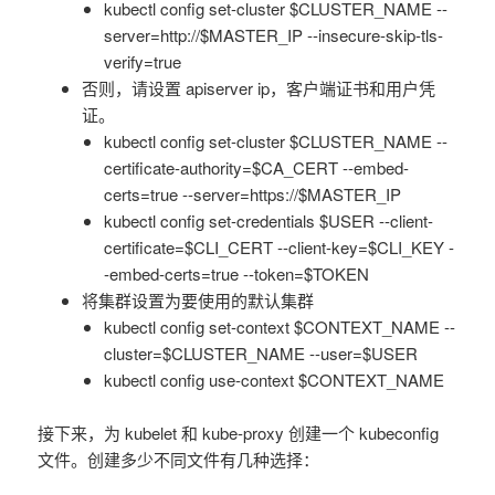
kubectl config set-cluster $CLUSTER_NAME --
server=http://$MASTER_IP --insecure-skip-tls-
verify=true
否则，请设置 apiserver ip，客户端证书和用户凭
证。
kubectl config set-cluster $CLUSTER_NAME --
certificate-authority=$CA_CERT --embed-
certs=true --server=https://$MASTER_IP
kubectl config set-credentials $USER --client-
certificate=$CLI_CERT --client-key=$CLI_KEY -
-embed-certs=true --token=$TOKEN
将集群设置为要使用的默认集群
kubectl config set-context $CONTEXT_NAME --
cluster=$CLUSTER_NAME --user=$USER
kubectl config use-context $CONTEXT_NAME
接下来，为 kubelet 和 kube-proxy 创建一个 kubeconfig
文件。创建多少不同文件有几种选择：