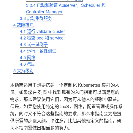
3.2.4
启动和验证 Apiserver，Scheduler 和
Controller Manager
3.3
启动集群服务
4
故障排除
4.1
运行 validate-cluster
4.2
检查 pod 和 service
4.3
试一试例子
4.4
运行一致性测试
4.5
网络
4.6
帮助
5
支持级别
本指南适用于想要搭建一个定制化 Kubernetes 集群的人
员。如果您在 列表 中找到现有的入门指南可以满足您的
需求，那么建议使用它们，因为可从他人的经验中获益。
但是，如果您使用特定的 IaaS，网络，配置管理或操作系
统，同时又不符合这些指南的要求，那么本指南会为您提
供所需的步骤大纲。请注意，比起其他预定义的指南，研
习本指南需做出相当多的努力。