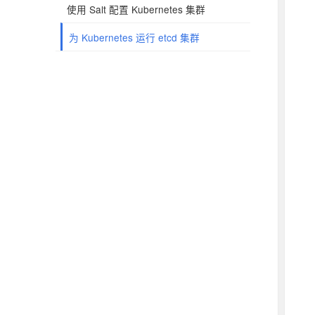
使用 Salt 配置 Kubernetes 集群
为 Kubernetes 运行 etcd 集群
展
API使用
开
展
集群管理
子
开
菜
展
TASKS
子
单
开
菜
子
单
菜
单
搜