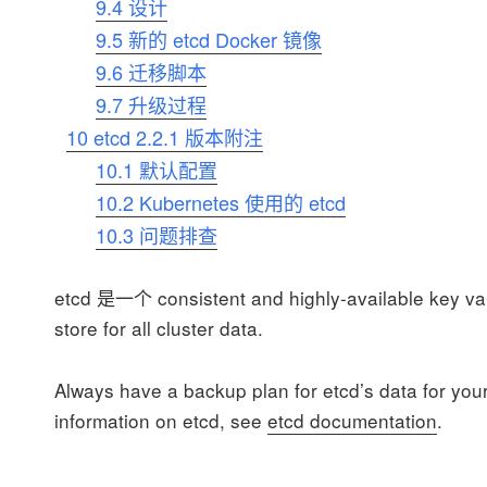
9.4
设计
9.5
新的 etcd Docker 镜像
9.6
迁移脚本
9.7
升级过程
10
etcd 2.2.1 版本附注
10.1
默认配置
10.2
Kubernetes 使用的 etcd
10.3
问题排查
etcd 是一个 consistent and highly-available key va
store for all cluster data.
Always have a backup plan for etcd’s data for your
information on etcd, see
etcd documentation
.