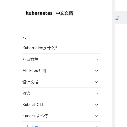
Kubernetes(K8S)
前言
中文文档
Kubernetes是什么?
_Kubernetes中文
展
社区
互动教程
开
展
Minikube介绍
子
开
菜
展
设计文档
子
单
开
菜
展
概念
子
单
开
菜
展
Kubectl CLI
子
单
开
菜
展
Kubectl 命令表
子
单
开
菜
展