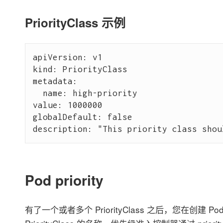
PriorityClass 示例
apiVersion: v1

kind: PriorityClass

metadata:

  name: high-priority

value: 1000000

globalDefault: false

Pod priority
有了一个或者多个 PriorityClass 之后，您在创建