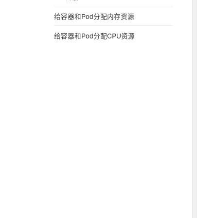
给容器和Pod分配内存资源
给容器和Pod分配CPU资源
给 Pod 配置服务质量等级
Pod 优先级和抢占
使用 PodPreset 将信息注入 Pods
通过环境变量向容器暴露 Pod 信息
k8s Replica Sets
展
k8s Deployment
开
k8s Replication Controller
子
菜
展
k8s StatefulSets
单
开
k8s Ingress
子