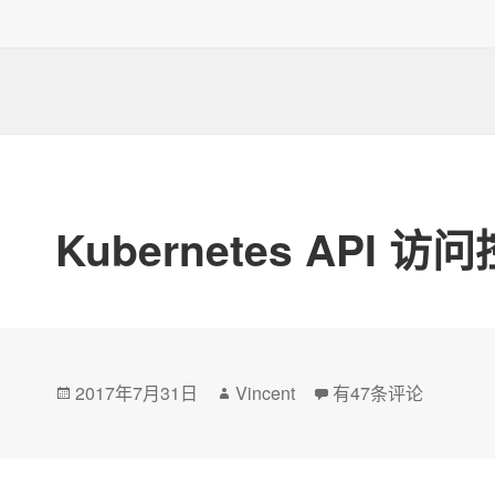
布
者
于
Kubernetes API 访
发
2017年7月31日
作
Vincent
Kubernetes API 
有47条评论
布
者
于