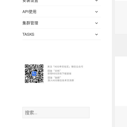
安装设置
子
单
开
菜
展
API使用
子
单
开
菜
展
集群管理
子
单
开
菜
展
TASKS
子
单
开
菜
子
单
菜
单
搜
索
：