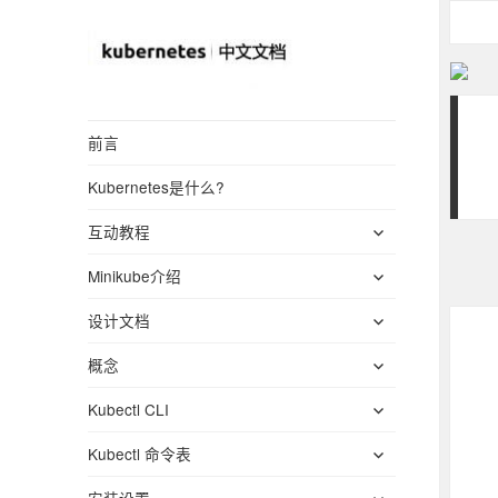
Kubernetes(K8S)
前言
中文文档
Kubernetes是什么?
_Kubernetes中文
展
社区
互动教程
开
展
Minikube介绍
子
开
菜
展
设计文档
子
单
开
菜
展
概念
子
单
开
菜
展
Kubectl CLI
子
单
开
菜
展
Kubectl 命令表
子
单
开
菜
展