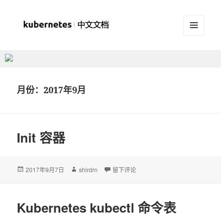
菜单和
挂件
Kubernetes(K8S)中文文档
_Kubernetes中文社区
月份：2017年9月
Init 容器
发
2017年9月7日
作
shirdrn
于Init 容器
留下评论
布
者
于
Kubernetes kubectl 命令表