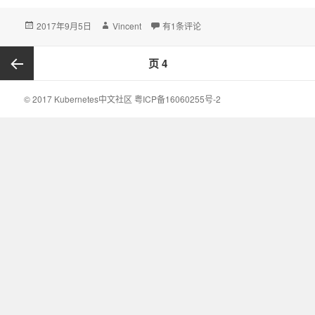
发
2017年9月5日
作
Vincent
Kubernetes kubectl 命令表
有1条评论
布
者
于
文
页
4
章
导
上一页
© 2017 Kubernetes中文社区
粤ICP备16060255号-2
航