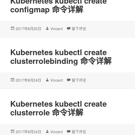
Kubernetes kubectl create
configmap 命令详解
发
2017年8月25日
作
Vincent
于Kubernetes kubectl create confi
留下评论
布
者
于
Kubernetes kubectl create
clusterrolebinding 命令详解
发
2017年8月24日
作
Vincent
于Kubernetes kubectl create cluster
留下评论
布
者
于
Kubernetes kubectl create
clusterrole 命令详解
发
2017年8月24日
作
Vincent
于Kubernetes kubectl create cluster
留下评论