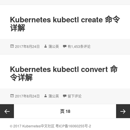
布
者
于
Kubernetes kubectl create 命令
详解
发
2017年8月24日
作
蒲公英
Kubernetes kubectl create 命令详解
有1,453条评论
布
者
于
Kubernetes kubectl convert 命
令详解
发
2017年8月24日
作
蒲公英
于Kubernetes kubectl convert 命令详解
留下评论
布
者
于
文
页
18
章
导
上一页
下一页
© 2017 Kubernetes中文社区
粤ICP备16060255号-2
航