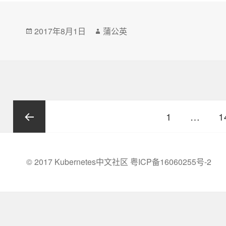
发
2017年8月1日
作
蒲公英
布
者
于
文
页
1
…
1
章
导
上一页
航
© 2017 Kubernetes中文社区
粤ICP备16060255号-2