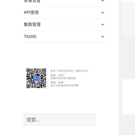
安装设置
子
单
开
菜
展
API使用
子
单
开
菜
展
集群管理
子
单
开
菜
展
TASKS
子
单
开
菜
子
单
菜
单
搜
索
：