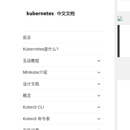
Kubernetes(K8S)
前言
中文文档
Kubernetes是什么?
_Kubernetes中文
展
社区
互动教程
开
展
Minikube介绍
子
开
菜
展
设计文档
子
单
开
菜
展
概念
子
单
开
菜
展
Kubectl CLI
子
单
开
菜
展
Kubectl 命令表
子
单
开
菜
展